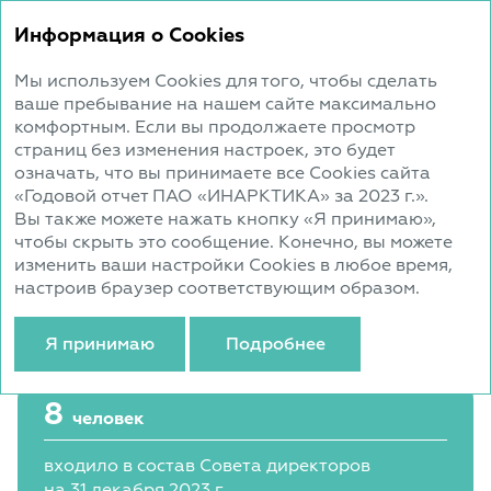
Годовой
Информация о Cookies
отчет 2023
Мы используем Cookies для того, чтобы сделать
ваше пребывание на нашем сайте максимально
Совет директоров
комфортным. Если вы продолжаете просмотр
страниц без изменения настроек, это будет
означать, что вы принимаете все Cookies сайта
Совет директоров Компании осуществляет
«Годовой отчет ПАО «ИНАРКТИКА» за 2023 г.».
общее стратегическое руководство
Вы также можете нажать кнопку «Я принимаю»,
ее деятельностью от имени и в интересах
чтобы скрыть это сообщение. Конечно, вы можете
всех акционеров Компании в пределах
изменить ваши настройки Cookies в любое время,
своей компетенции, определяемой Уставом
настроив браузер соответствующим образом.
Компании и законодательством Российской
Федерации.
Я принимаю
Подробнее
8
человек
входило в состав Совета директоров
на 31 декабря 2023 г.